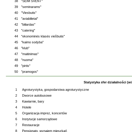
38
"SEIM SVENT"
39
"seminarams"
40
"Viesbutis"
41
"aviabilietai"
42
"biliardas"
43
"catering"
44
"ekonominės klasės viešbutis"
45
"kaimo sodyba"
46
"klub"
47
"maitinimas"
48
"nuoma"
49
"pirtis"
50
"pramogos"
Statystyka sfer działalności (wi
1
Agroturystyka, gospodarstwa agroturystyczne
2
Dworce autobusowe
3
Kawiarnie, bary
4
Hotele
5
Organizacja imprez, koncertów
6
Instytucje samorządowe
7
Restauracje
8
Pensjonaty, wynajem mieszkań