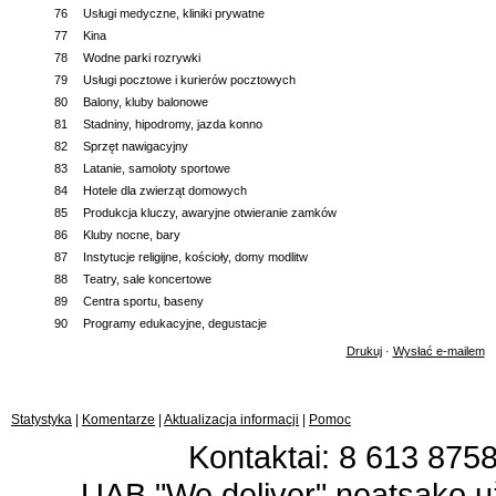
76
Usługi medyczne, kliniki prywatne
77
Kina
78
Wodne parki rozrywki
79
Usługi pocztowe i kurierów pocztowych
80
Balony, kluby balonowe
81
Stadniny, hipodromy, jazda konno
82
Sprzęt nawigacyjny
83
Latanie, samoloty sportowe
84
Hotele dla zwierząt domowych
85
Produkcja kluczy, awaryjne otwieranie zamków
86
Kluby nocne, bary
87
Instytucje religijne, kościoły, domy modlitw
88
Teatry, sale koncertowe
89
Centra sportu, baseny
90
Programy edukacyjne, degustacje
Drukuj
·
Wysłać e-mailem
Statystyka
|
Komentarze
|
Aktualizacja informacji
|
Pomoc
Kontaktai: 8 613 87583
UAB "We deliver" neatsako 