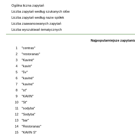
Ogólna liczna zapytań
Liczba zapytań według szukanych słów
Liczba zapytań według nazw spółek
Liczba zaawansowanych zapytań
Liczba wyszukiwań tematycznych
Najpopularniejsze zapytani
1
"centras"
2
"restoranas"
3
"Kavinė"
4
"kavin"
5
"šv"
6
"kavinė"
7
"kavine"
8
"st"
9
"KAVIN"
10
"St"
11
"sodyba"
12
"Sodyba"
13
"bar"
14
"Restoranas"
15
"KAVIN S"