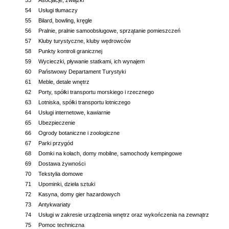
53
Asocjacje, związki
54
Usługi tłumaczy
55
Bilard, bowling, kręgle
56
Pralnie, pralnie samoobsługowe, sprzątanie pomieszczeń
57
Kluby turystyczne, kluby wędrowców
58
Punkty kontroli granicznej
59
Wycieczki, pływanie statkami, ich wynajem
60
Państwowy Departament Turystyki
61
Meble, detale wnętrz
62
Porty, spółki transportu morskiego i rzecznego
63
Lotniska, spółki transportu lotniczego
64
Usługi internetowe, kawiarnie
65
Ubezpieczenie
66
Ogrody botaniczne i zoologiczne
67
Parki przygód
68
Domki na kołach, domy mobilne, samochody kempingowe
69
Dostawa żywności
70
Tekstylia domowe
71
Upominki, dzieła sztuki
72
Kasyna, domy gier hazardowych
73
Antykwariaty
74
Usługi w zakresie urządzenia wnętrz oraz wykończenia na zewnątrz
75
Pomoc techniczna