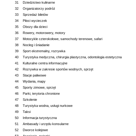
31
Dziedzictwo kulinarne
32
Organizatorzy podróż
33
Sprzedaż biletów
34
Piloci wycieczek
35
Obozy dla dzieci
36
Rowery, motorowery, motory
37
Motocykle czterokołowe, samochody terenowe, safari
38
Nocleg i śniadanie
39
Sport ekstremalny, rozrywka
40
Turystyka medyczna, chirurgia plastyczna, odontologia estetyczna
41
Kulturalne centra informacyjne
42
Rozrywka w zakresie sportów wodnych, sprzęt
43
Stacje paliwowe
44
Wydania, mapy
45
Sporty zimowe, sprzęt
46
Parki, terytoria chronione
47
Szkolenie
48
Turystyka wodna, usługi nurkowe
49
Taksi
50
Informacja turystyczna
51
Ambasady i urzędu konsularne
52
Dworce kolejowe