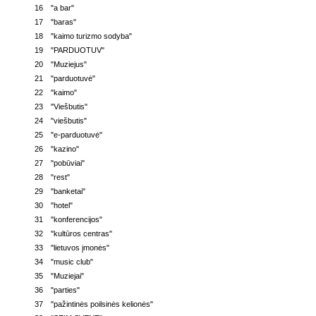
16
"a bar"
17
"baras"
18
"kaimo turizmo sodyba"
19
"PARDUOTUV"
20
"Muziejus"
21
"parduotuvė"
22
"kaimo"
23
"Viešbutis"
24
"viešbutis"
25
"e-parduotuvė"
26
"kazino"
27
"pobūviai"
28
"rest"
29
"banketai"
30
"hotel"
31
"konferencijos"
32
"kultūros centras"
33
"lietuvos įmonės"
34
"music club"
35
"Muziejai"
36
"parties"
37
"pažintinės poilsinės kelionės"