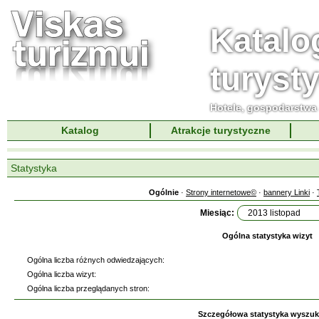
Katalo
turyst
Hotele, gospodarstwa 
Katalog
Atrakcje turystyczne
Statystyka
Ogólnie
·
Strony internetowe©
·
bannery Linki
·
Miesiąc:
Ogólna statystyka wizyt
Ogólna liczba różnych odwiedzających:
Ogólna liczba wizyt:
Ogólna liczba przeglądanych stron:
Szczegółowa statystyka wyszu