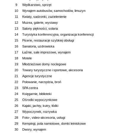
9
Wędkarstwo, sprzęt
10
Wynajem autobusów, samochodów, limuzyn
11
Kwiaty, sadzonki, zazielenienie
12
Muzea, galerie, wystawy
13
Salony piękności, solaria
14
Turystyka konferencyjna, organizacja konferencji
15
Picerie, restauracje szybkiej obsługi
16
Sanatoria, uzdrowiska
17
Łaźnie, sale imprezowe, wynajem
18
Motele
19
Młodzieżowe domy noclegowe
20
Towary turystyczne i sportowe, akcesoria
21
Agencje turystyczne
22
Polowanie, narzędzia, broń
23
SPA centra
24
Księgarnie, biblioteki
25
Ośrodki wypoczynkowe
26
Kajaki, jachty, kutry, łódki
27
Wypoczynek, rozrywka
28
Foto-, video-akcesoria, usługi
29
Kempingi, pola namiotowe, domki letniskowe
30
Dwory, wynajem