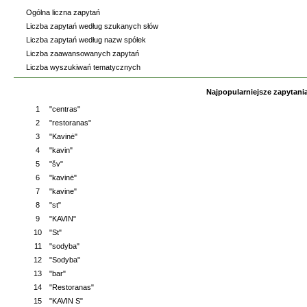
Ogólna liczna zapytań
Liczba zapytań według szukanych słów
Liczba zapytań według nazw spółek
Liczba zaawansowanych zapytań
Liczba wyszukiwań tematycznych
Najpopularniejsze zapytani
1
"centras"
2
"restoranas"
3
"Kavinė"
4
"kavin"
5
"šv"
6
"kavinė"
7
"kavine"
8
"st"
9
"KAVIN"
10
"St"
11
"sodyba"
12
"Sodyba"
13
"bar"
14
"Restoranas"
15
"KAVIN S"