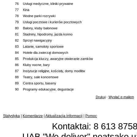
76
Usługi medyczne, kliniki prywatne
77
Kina
78
Wodne parki rozrywki
79
Usługi pocztowe i kurierów pocztowych
80
Balony, kluby balonowe
81
Stadniny, hipodromy, jazda konno
82
Sprzęt nawigacyjny
83
Latanie, samoloty sportowe
84
Hotele dla zwierząt domowych
85
Produkcja kluczy, awaryjne otwieranie zamków
86
Kluby nocne, bary
87
Instytucje religijne, kościoły, domy modlitw
88
Teatry, sale koncertowe
89
Centra sportu, baseny
90
Programy edukacyjne, degustacje
Drukuj
·
Wysłać e-mailem
Statystyka
|
Komentarze
|
Aktualizacja informacji
|
Pomoc
Kontaktai: 8 613 87583
UAB "We deliver" neatsako 