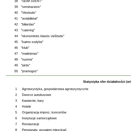
38
"SEIM SVENT"
39
"seminarams"
40
"Viesbutis"
41
"aviabilietai"
42
"biliardas"
43
"catering"
44
"ekonominės klasės viešbutis"
45
"kaimo sodyba"
46
"klub"
47
"maitinimas"
48
"nuoma"
49
"pirtis"
50
"pramogos"
Statystyka sfer działalności (wi
1
Agroturystyka, gospodarstwa agroturystyczne
2
Dworce autobusowe
3
Kawiarnie, bary
4
Hotele
5
Organizacja imprez, koncertów
6
Instytucje samorządowe
7
Restauracje
8
Pensjonaty, wynajem mieszkań