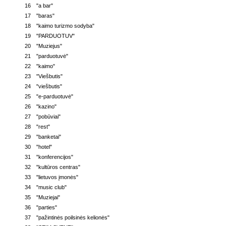
16
"a bar"
17
"baras"
18
"kaimo turizmo sodyba"
19
"PARDUOTUV"
20
"Muziejus"
21
"parduotuvė"
22
"kaimo"
23
"Viešbutis"
24
"viešbutis"
25
"e-parduotuvė"
26
"kazino"
27
"pobūviai"
28
"rest"
29
"banketai"
30
"hotel"
31
"konferencijos"
32
"kultūros centras"
33
"lietuvos įmonės"
34
"music club"
35
"Muziejai"
36
"parties"
37
"pažintinės poilsinės kelionės"