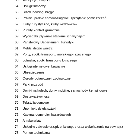
53
Asocjacje, związki
54
Usługi tłumaczy
55
Bilard, bowling, kręgle
56
Pralnie, pralnie samoobsługowe, sprzątanie pomieszczeń
57
Kluby turystyczne, kluby wędrowców
58
Punkty kontroli granicznej
59
Wycieczki, pływanie statkami, ich wynajem
60
Państwowy Departament Turystyki
61
Meble, detale wnętrz
62
Porty, spółki transportu morskiego i rzecznego
63
Lotniska, spółki transportu lotniczego
64
Usługi internetowe, kawiarnie
65
Ubezpieczenie
66
Ogrody botaniczne i zoologiczne
67
Parki przygód
68
Domki na kołach, domy mobilne, samochody kempingowe
69
Dostawa żywności
70
Tekstylia domowe
71
Upominki, dzieła sztuki
72
Kasyna, domy gier hazardowych
73
Antykwariaty
74
Usługi w zakresie urządzenia wnętrz oraz wykończenia na zewnątrz
75
Pomoc techniczna