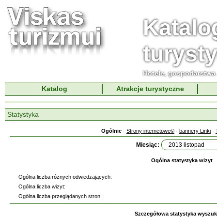
Katalo
turyst
Hotele, gospodarstwa 
Katalog
Atrakcje turystyczne
Statystyka
Ogólnie
·
Strony internetowe©
·
bannery Linki
·
Miesiąc:
Ogólna statystyka wizyt
Ogólna liczba różnych odwiedzających:
Ogólna liczba wizyt:
Ogólna liczba przeglądanych stron:
Szczegółowa statystyka wyszu