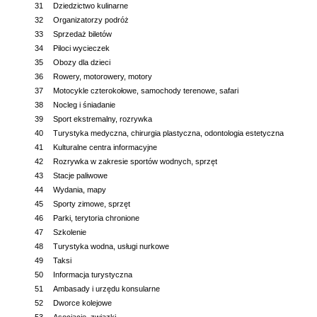
31
Dziedzictwo kulinarne
32
Organizatorzy podróż
33
Sprzedaż biletów
34
Piloci wycieczek
35
Obozy dla dzieci
36
Rowery, motorowery, motory
37
Motocykle czterokołowe, samochody terenowe, safari
38
Nocleg i śniadanie
39
Sport ekstremalny, rozrywka
40
Turystyka medyczna, chirurgia plastyczna, odontologia estetyczna
41
Kulturalne centra informacyjne
42
Rozrywka w zakresie sportów wodnych, sprzęt
43
Stacje paliwowe
44
Wydania, mapy
45
Sporty zimowe, sprzęt
46
Parki, terytoria chronione
47
Szkolenie
48
Turystyka wodna, usługi nurkowe
49
Taksi
50
Informacja turystyczna
51
Ambasady i urzędu konsularne
52
Dworce kolejowe