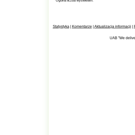
Ogólna liczba wyświetleń:
Statystyka
|
Komentarze
|
Aktualizacja informacji
|
UAB "We deliver