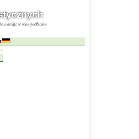
ystycznych
formacja o rozrywkach