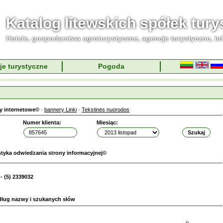
Katalog litewskich spółek tur
Hotele, gospodarstwa agroturystyczne, agencje turystyczne, in
je turystyczne
Pogoda
y internetowe©
·
bannery Linki
·
Tekstinės nuorodos
Numer klienta:
Miesiąc:
styka odwiedzania strony informacyjnej©
- (5) 2339032
dług nazwy i szukanych słów