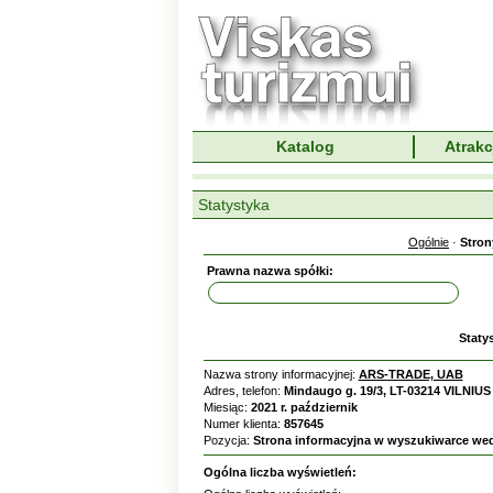
Katalog
Atrakc
Statystyka
Ogólnie
·
Stron
Prawna nazwa spółki:
Staty
Nazwa strony informacyjnej:
ARS-TRADE, UAB
Adres, telefon:
Mindaugo g. 19/3, LT-03214 VILNIUS 
Miesiąc:
2021 r. październik
Numer klienta:
857645
Pozycja:
Strona informacyjna w wyszukiwarce we
Ogólna liczba wyświetleń: