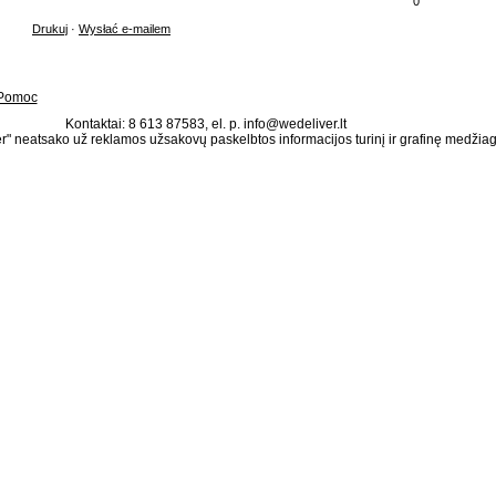
0
Drukuj
·
Wysłać e-mailem
Pomoc
Kontaktai: 8 613 87583, el. p. info@wedeliver.lt
" neatsako už reklamos užsakovų paskelbtos informacijos turinį ir grafinę medžia