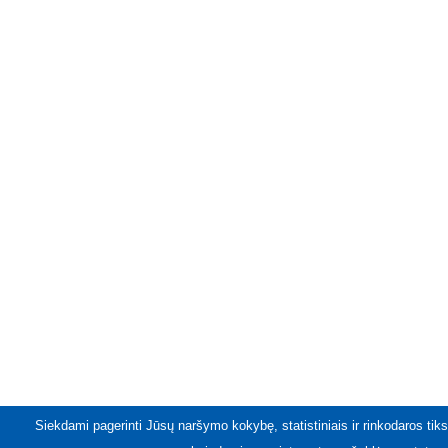
Siekdami pagerinti Jūsų naršymo kokybę, statistiniais ir rinkodaros tiks