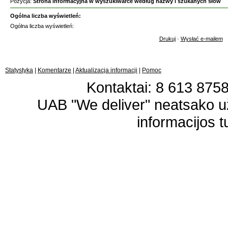
Pozycja:
Strona informacyjna w wyszukiwarce według nazwy i szukanych słów
Ogólna liczba wyświetleń:
Ogólna liczba wyświetleń:
Drukuj
·
Wysłać e-mailem
Statystyka
|
Komentarze
|
Aktualizacja informacji
|
Pomoc
Kontaktai: 8 613 87583
UAB "We deliver" neatsako 
informacijos t