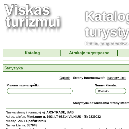
Katalo
turyst
Hotele, gospodarstwa 
Katalog
Atrakcje turystyczne
Statystyka
Ogólnie
·
Strony internetowe©
·
bannery Linki
·
Prawna nazwa spółki:
Numer klienta:
Statystyka odwiedzania strony infor
Nazwa strony informacyjnej:
ARS-TRADE, UAB
Adres, telefon:
Mindaugo g. 19/3, LT-03214 VILNIUS - (5) 2339032
Miesiąc:
2021 r. październik
Numer klienta:
857645