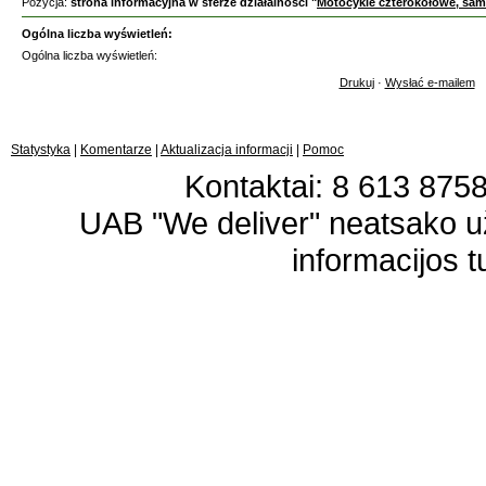
Pozycja:
strona informacyjna w sferze działalności "
Motocykle czterokołowe, sam
Ogólna liczba wyświetleń:
Ogólna liczba wyświetleń:
Drukuj
·
Wysłać e-mailem
Statystyka
|
Komentarze
|
Aktualizacja informacji
|
Pomoc
Kontaktai: 8 613 87583
UAB "We deliver" neatsako 
informacijos t