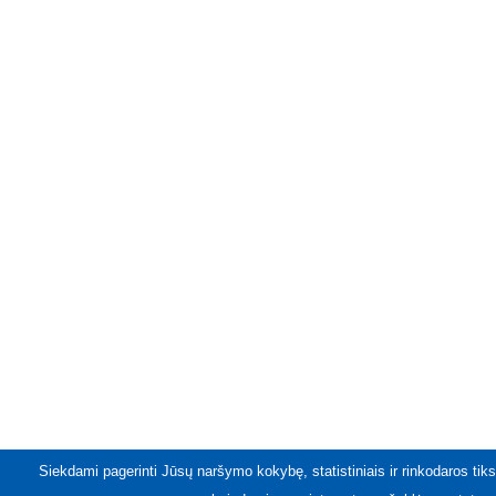
Siekdami pagerinti Jūsų naršymo kokybę, statistiniais ir rinkodaros tiks