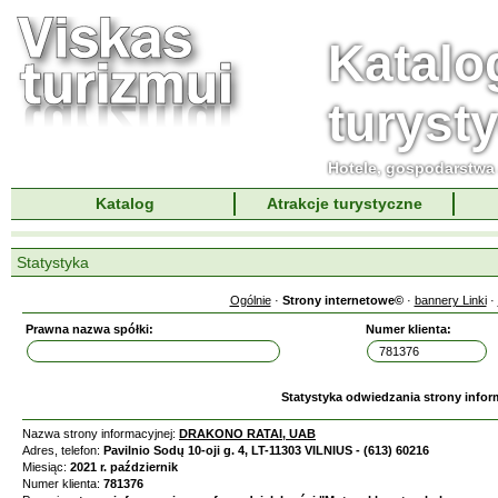
Katalo
turyst
Hotele, gospodarstwa 
Katalog
Atrakcje turystyczne
Statystyka
Ogólnie
·
Strony internetowe©
·
bannery Linki
·
Prawna nazwa spółki:
Numer klienta:
Statystyka odwiedzania strony infor
Nazwa strony informacyjnej:
DRAKONO RATAI, UAB
Adres, telefon:
Pavilnio Sodų 10-oji g. 4, LT-11303 VILNIUS - (613) 60216
Miesiąc:
2021 r. październik
Numer klienta:
781376