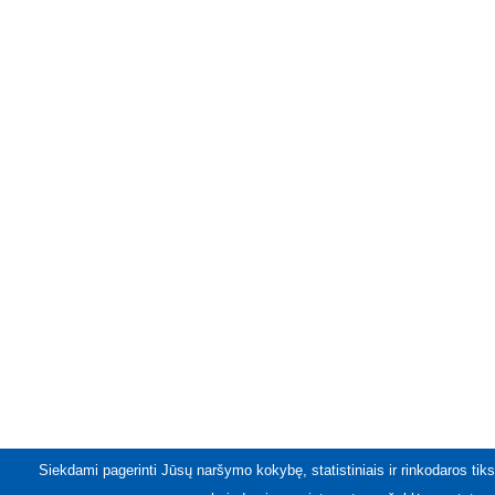
Siekdami pagerinti Jūsų naršymo kokybę, statistiniais ir rinkodaros tiks