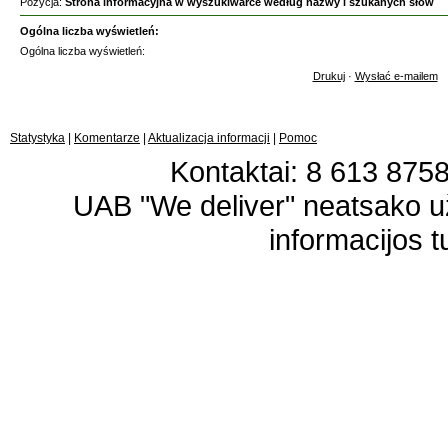
Pozycja:
Strona informacyjna w wyszukiwarce według nazwy i szukanych słów
Ogólna liczba wyświetleń:
Ogólna liczba wyświetleń:
Drukuj
·
Wysłać e-mailem
Statystyka
|
Komentarze
|
Aktualizacja informacji
|
Pomoc
Kontaktai: 8 613 87583
UAB "We deliver" neatsako 
informacijos t