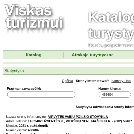
Katalo
turyst
Hotele, gospodarstwa 
Katalog
Atrakcje turystyczne
Statystyka
Ogólnie
·
Strony internetowe©
·
bannery Linki
·
Prawna nazwa spółki:
Numer klienta:
Statystyka odwiedzania strony infor
Nazwa strony informacyjnej:
VIRVYTĖS VAIKŲ POILSIO STOVYKLA
Adres, telefon:
LT-89482 UŽVENTĖS K., VIEKŠNIŲ SEN., MAŽEIKIŲ R. - (682) 59487
Miesiąc:
2021 r. październik
Numer klienta:
488604