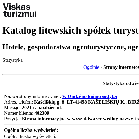
Katalog litewskich spółek turys
Hotele, gospodarstwa agroturystyczne, age
Statystyka
Ogólnie
·
Strony internet
Statystyka odwie
Nazwa strony informacyjnej:
V. Undzėno kaimo sodyba
Adres, telefon:
Kašeliškių g. 8, LT-41458 KAŠELIŠKIŲ K., BIRŽ
Miesiąc:
2021 r. październik
Numer klienta:
482309
Pozycja:
Strona informacyjna w wyszukiwarce według nazwy i 
Ogólna liczba wyświetleń:
Ogólna liczba wyświetleń: