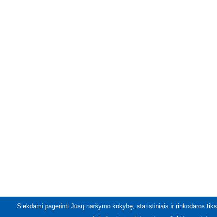
Siekdami pagerinti Jūsų naršymo kokybę, statistiniais ir rinkodaros tiks