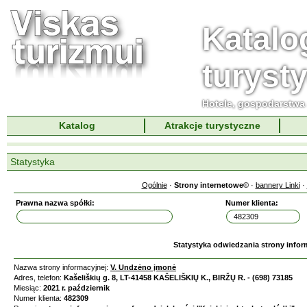
Katalo
turyst
Hotele, gospodarstwa 
Katalog
Atrakcje turystyczne
Statystyka
Ogólnie
·
Strony internetowe©
·
bannery Linki
·
Prawna nazwa spółki:
Numer klienta:
Statystyka odwiedzania strony infor
Nazwa strony informacyjnej:
V. Undzėno įmonė
Adres, telefon:
Kašeliškių g. 8, LT-41458 KAŠELIŠKIŲ K., BIRŽŲ R. - (698) 73185
Miesiąc:
2021 r. październik
Numer klienta:
482309