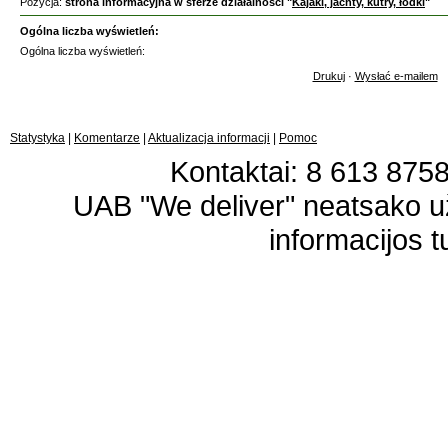
Pozycja:
strona informacyjna w sferze działalności "
Kajaki, jachty, kutry, łódki
"
Ogólna liczba wyświetleń:
Ogólna liczba wyświetleń:
Drukuj
·
Wysłać e-mailem
Statystyka
|
Komentarze
|
Aktualizacja informacji
|
Pomoc
Kontaktai: 8 613 87583
UAB "We deliver" neatsako 
informacijos t