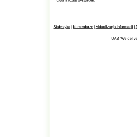
Ogólna liczba wyświetleń:
Statystyka
|
Komentarze
|
Aktualizacja informacji
|
UAB "We deliver