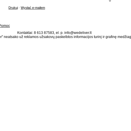
0
Drukuj
·
Wysłać e-mailem
Pomoc
Kontaktai: 8 613 87583, el. p. info@wedeliver.lt
" neatsako už reklamos užsakovų paskelbtos informacijos turinį ir grafinę medžia