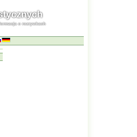
ystycznych
formacja o rozrywkach