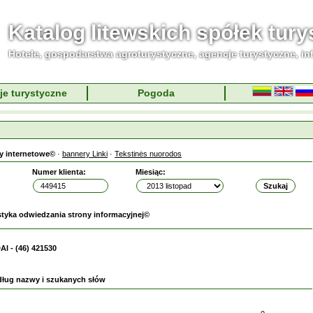
Katalog litewskich spółek tur
Hotele, gospodarstwa agroturystyczne, agencje turystyczne, in
je turystyczne
Pogoda
y internetowe©
·
bannery Linki
·
Tekstinės nuorodos
Numer klienta:
Miesiąc:
styka odwiedzania strony informacyjnej©
I - (46) 421530
dług nazwy i szukanych słów