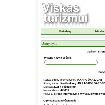
Katalog
Atrakc
Statystyka
Ogólnie
·
Stron
Prawna nazwa spółki:
Staty
Nazwa strony informacyjnej:
VAKARŲ ŪKAS, UAB
Adres, telefon:
Kuršlaukio g. 4B, LT-96155 GARGŽDA
Miesiąc:
2021 r. październik
Numer klienta:
449415
Pozycja:
Strona informacyjna w wyszukiwarce we
Ogólna liczba wyświetleń: