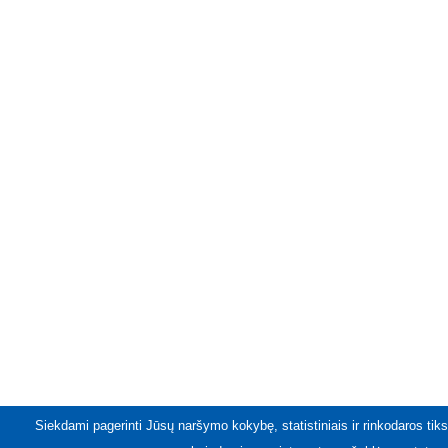
Siekdami pagerinti Jūsų naršymo kokybę, statistiniais ir rinkodaros tiks