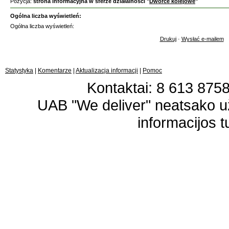
Pozycja:
strona informacyjna w sferze działalności "
Dworce kolejowe
"
Ogólna liczba wyświetleń:
Ogólna liczba wyświetleń:
Drukuj
·
Wysłać e-mailem
Statystyka
|
Komentarze
|
Aktualizacja informacji
|
Pomoc
Kontaktai: 8 613 87583
UAB "We deliver" neatsako 
informacijos t