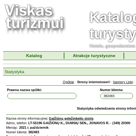
Katalo
turyst
Hotele, gospodarstwa 
Katalog
Atrakcje turystyczne
Statystyka
Ogólnie
·
Strony internetowe©
·
bannery Linki
·
Prawna nazwa spółki:
Numer klienta:
Statystyka odwiedzania strony infor
Nazwa strony informacyjnej:
Gaižiūnų geležinkelio stotis
Adres, telefon:
LT-55196 GAIŽIŪNŲ K., DUMSIŲ SEN., JONAVOS R. - (349) 20300
Miesiąc:
2021 r. październik
Numer klienta:
382483