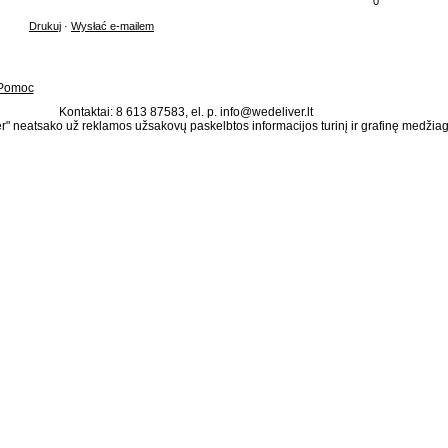
0
Drukuj
·
Wysłać e-mailem
Pomoc
Kontaktai: 8 613 87583, el. p. info@wedeliver.lt
" neatsako už reklamos užsakovų paskelbtos informacijos turinį ir grafinę medžia