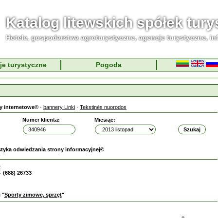
Katalog litewskich spółek tur
Hotele, gospodarstwa agroturystyczne, agencje turystyczne, in
je turystyczne
Pogoda
y internetowe©
·
bannery Linki
·
Tekstinės nuorodos
Numer klienta:
Miesiąc:
styka odwiedzania strony informacyjnej©
B
- (688) 26733
 "
Sporty zimowe, sprzęt
"