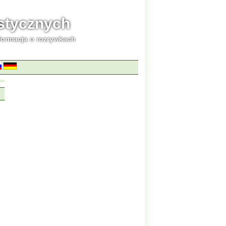
ystycznych
formacja o rozrywkach