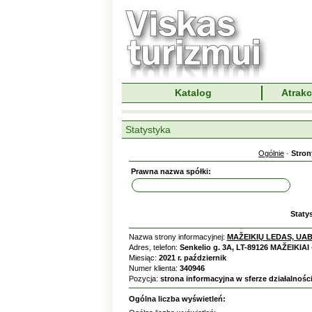
Katalog
Atrakc
Statystyka
Ogólnie
·
Stron
Prawna nazwa spółki:
Staty
Nazwa strony informacyjnej:
MAŽEIKIŲ LEDAS, UA
Adres, telefon:
Senkelio g. 3A, LT-89126 MAŽEIKIAI 
Miesiąc:
2021 r. październik
Numer klienta:
340946
Pozycja:
strona informacyjna w sferze działalności
Ogólna liczba wyświetleń: