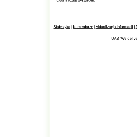
Ogólna liczba wyświetleń:
Statystyka
|
Komentarze
|
Aktualizacja informacji
|
UAB "We deliver