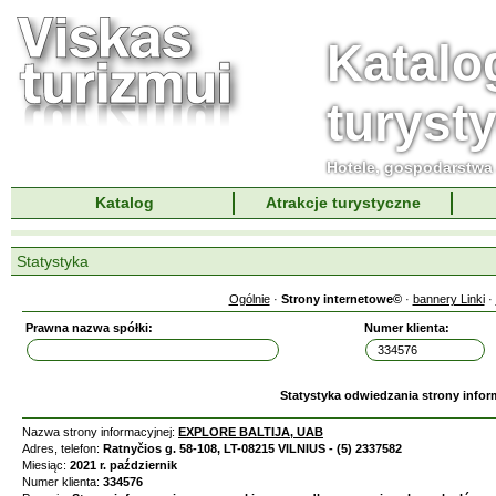
Katalo
turyst
Hotele, gospodarstwa 
Katalog
Atrakcje turystyczne
Statystyka
Ogólnie
·
Strony internetowe©
·
bannery Linki
·
Prawna nazwa spółki:
Numer klienta:
Statystyka odwiedzania strony infor
Nazwa strony informacyjnej:
EXPLORE BALTIJA, UAB
Adres, telefon:
Ratnyčios g. 58-108, LT-08215 VILNIUS - (5) 2337582
Miesiąc:
2021 r. październik
Numer klienta:
334576