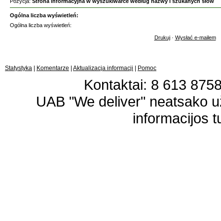
Pozycja:
Strona informacyjna w wyszukiwarce według nazwy i szukanych słów
Ogólna liczba wyświetleń:
Ogólna liczba wyświetleń:
Drukuj
·
Wysłać e-mailem
Statystyka
|
Komentarze
|
Aktualizacja informacji
|
Pomoc
Kontaktai: 8 613 87583
UAB "We deliver" neatsako 
informacijos t