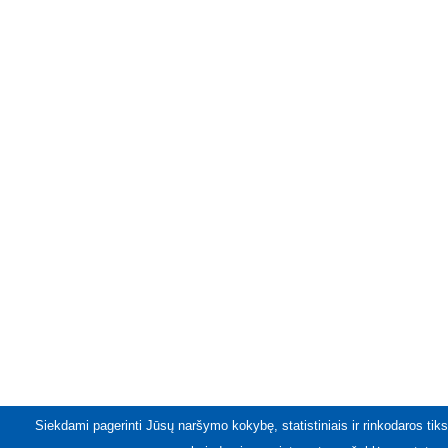
Siekdami pagerinti Jūsų naršymo kokybę, statistiniais ir rinkodaros tiks