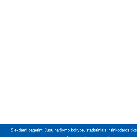
Siekdami pagerinti Jūsų naršymo kokybę, statistiniais ir rinkodaros tiks