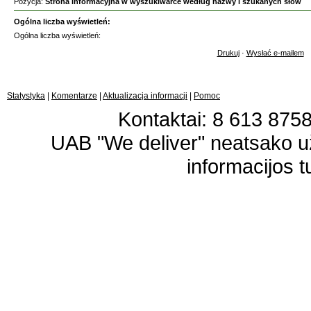
Pozycja:
Strona informacyjna w wyszukiwarce według nazwy i szukanych słów
Ogólna liczba wyświetleń:
Ogólna liczba wyświetleń:
Drukuj
·
Wysłać e-mailem
Statystyka
|
Komentarze
|
Aktualizacja informacji
|
Pomoc
Kontaktai: 8 613 87583
UAB "We deliver" neatsako 
informacijos t