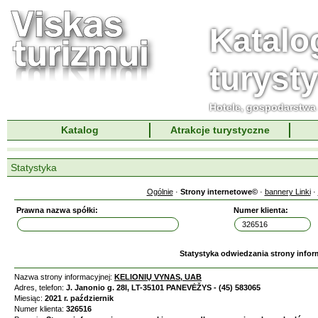
Katalo
turyst
Hotele, gospodarstwa 
Katalog
Atrakcje turystyczne
Statystyka
Ogólnie
·
Strony internetowe©
·
bannery Linki
·
Prawna nazwa spółki:
Numer klienta:
Statystyka odwiedzania strony infor
Nazwa strony informacyjnej:
KELIONIŲ VYNAS, UAB
Adres, telefon:
J. Janonio g. 28I, LT-35101 PANEVĖŽYS - (45) 583065
Miesiąc:
2021 r. październik
Numer klienta:
326516