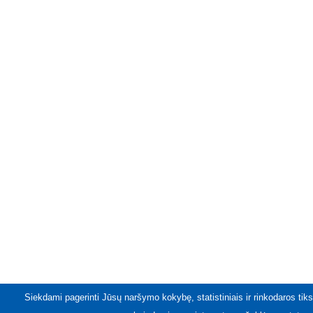
Siekdami pagerinti Jūsų naršymo kokybę, statistiniais ir rinkodaros tiks