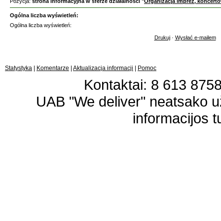
Pozycja:
strona informacyjna w sferze działalności "
Organizacja imprez, koncert
Ogólna liczba wyświetleń:
Ogólna liczba wyświetleń:
Drukuj
·
Wysłać e-mailem
Statystyka
|
Komentarze
|
Aktualizacja informacji
|
Pomoc
Kontaktai: 8 613 87583
UAB "We deliver" neatsako 
informacijos t