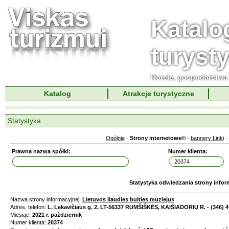
Katalo
turyst
Hotele, gospodarstwa 
Katalog
Atrakcje turystyczne
Statystyka
Ogólnie
·
Strony internetowe©
·
bannery Linki
·
Prawna nazwa spółki:
Numer klienta:
Statystyka odwiedzania strony infor
Nazwa strony informacyjnej:
Lietuvos liaudies buities muziejus
Adres, telefon:
L. Lekavičiaus g. 2, LT-56337 RUMŠIŠKĖS, KAIŠIADORIŲ R. - (346) 
Miesiąc:
2021 r. październik
Numer klienta:
20374