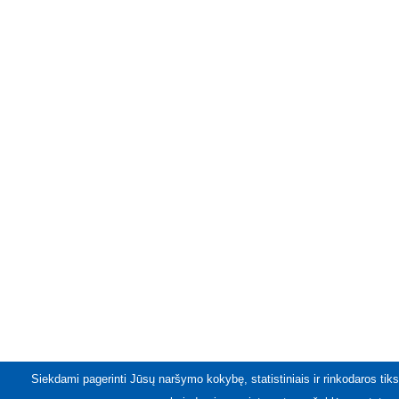
Siekdami pagerinti Jūsų naršymo kokybę, statistiniais ir rinkodaros tiks