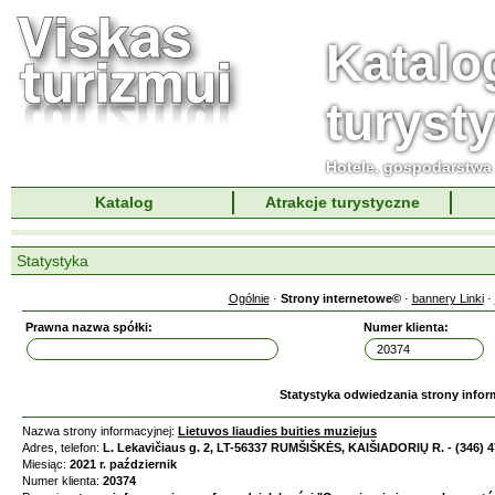
Katalo
turyst
Hotele, gospodarstwa 
Katalog
Atrakcje turystyczne
Statystyka
Ogólnie
·
Strony internetowe©
·
bannery Linki
·
Prawna nazwa spółki:
Numer klienta:
Statystyka odwiedzania strony infor
Nazwa strony informacyjnej:
Lietuvos liaudies buities muziejus
Adres, telefon:
L. Lekavičiaus g. 2, LT-56337 RUMŠIŠKĖS, KAIŠIADORIŲ R. - (346) 
Miesiąc:
2021 r. październik
Numer klienta:
20374