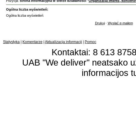
Pozycja:
strona informacyjna w sferze działalności "
Organizacja imprez, koncert
Ogólna liczba wyświetleń:
Ogólna liczba wyświetleń:
Drukuj
·
Wysłać e-mailem
Statystyka
|
Komentarze
|
Aktualizacja informacji
|
Pomoc
Kontaktai: 8 613 87583
UAB "We deliver" neatsako 
informacijos t