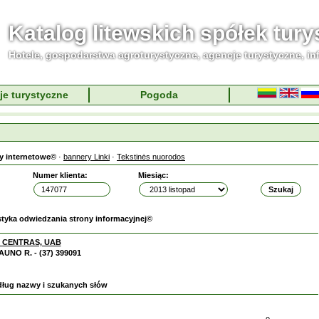
Katalog litewskich spółek tur
Hotele, gospodarstwa agroturystyczne, agencje turystyczne, in
je turystyczne
Pogoda
y internetowe©
·
bannery Linki
·
Tekstinės nuorodos
Numer klienta:
Miesiąc:
styka odwiedzania strony informacyjnej©
 CENTRAS, UAB
AUNO R. - (37) 399091
dług nazwy i szukanych słów