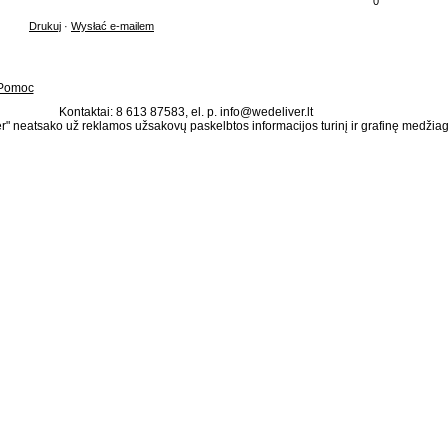
0
Drukuj
·
Wysłać e-mailem
Pomoc
Kontaktai: 8 613 87583, el. p. info@wedeliver.lt
" neatsako už reklamos užsakovų paskelbtos informacijos turinį ir grafinę medžia