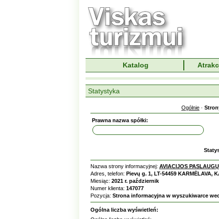
Katalog
Atrakc
Statystyka
Ogólnie
·
Stron
Prawna nazwa spółki:
Staty
Nazwa strony informacyjnej:
AVIACIJOS PASLAUGŲ
Adres, telefon:
Pievų g. 1, LT-54459 KARMĖLAVA, K
Miesiąc:
2021 r. październik
Numer klienta:
147077
Pozycja:
Strona informacyjna w wyszukiwarce we
Ogólna liczba wyświetleń: