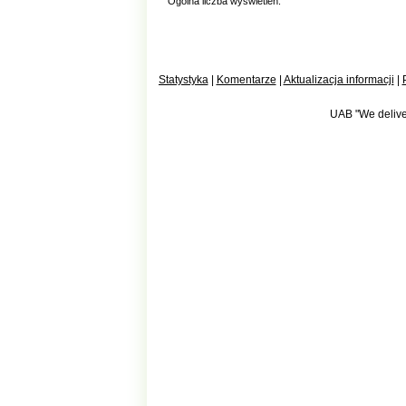
Ogólna liczba wyświetleń:
Statystyka
|
Komentarze
|
Aktualizacja informacji
|
UAB "We deliver