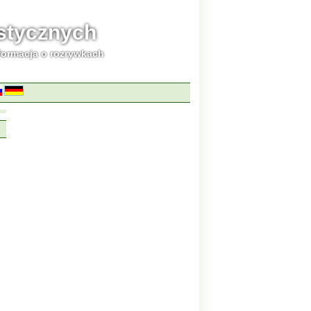
ystycznych
formacja o rozrywkach