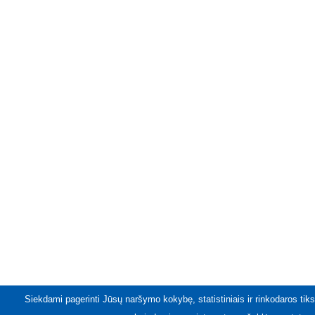
Siekdami pagerinti Jūsų naršymo kokybę, statistiniais ir rinkodaros tiks