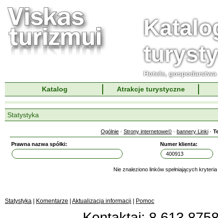
Katalo
turyst
Hotele, gospodarstwa 
Katalog
Atrakcje turystyczne
Statystyka
Ogólnie
·
Strony internetowe©
·
bannery Linki
·
T
Prawna nazwa spółki:
Numer klienta:
Nie znaleziono linków spełniających kryteri
Statystyka
|
Komentarze
|
Aktualizacja informacji
|
Pomoc
Kontaktai: 8 613 87583