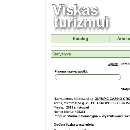
Katalog
Atrakc
Statystyka
Ogólnie
·
Stron
Prawna nazwa spółki:
Staty
Nazwa strony informacyjnej:
OLYMPIC CASINO GROU
Adres, telefon:
Ozo g. 25, PC AKROPOLIS, LT-07150 
Miesiąc:
2013 r. listopad
Numer klienta:
495361
Pozycja:
Strona informacyjna w wyszukiwarce we
Ogólna liczba wyświetleń: