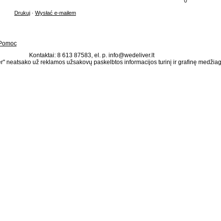
0
Drukuj
·
Wysłać e-mailem
Pomoc
Kontaktai: 8 613 87583, el. p. info@wedeliver.lt
" neatsako už reklamos užsakovų paskelbtos informacijos turinį ir grafinę medžia