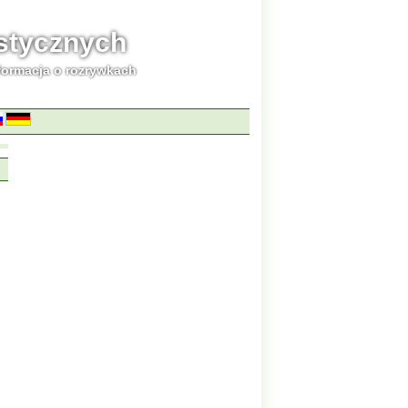
ystycznych
formacja o rozrywkach