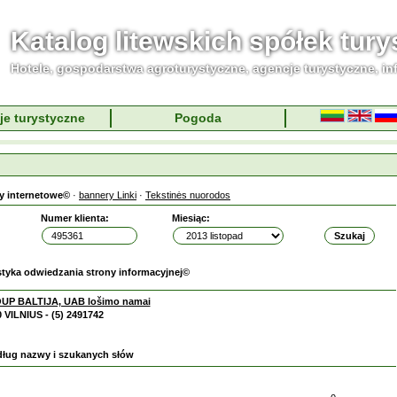
Katalog litewskich spółek tur
Hotele, gospodarstwa agroturystyczne, agencje turystyczne, in
je turystyczne
Pogoda
y internetowe©
·
bannery Linki
·
Tekstinės nuorodos
Numer klienta:
Miesiąc:
styka odwiedzania strony informacyjnej©
P BALTIJA, UAB lošimo namai
VILNIUS - (5) 2491742
dług nazwy i szukanych słów