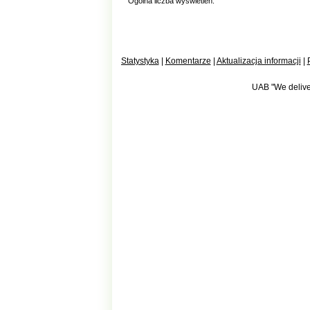
Ogólna liczba wyświetleń:
Statystyka
|
Komentarze
|
Aktualizacja informacji
|
UAB "We deliver