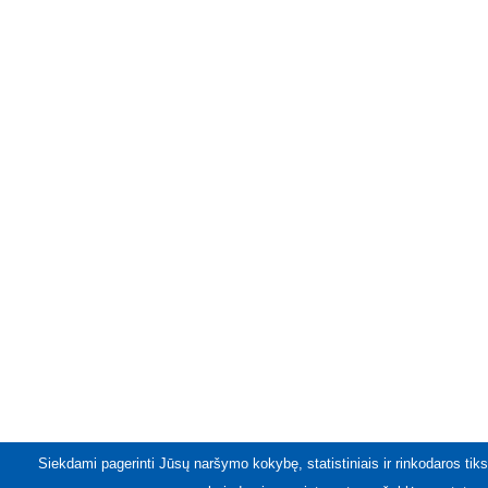
Siekdami pagerinti Jūsų naršymo kokybę, statistiniais ir rinkodaros tiks