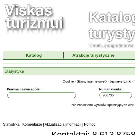
Katalo
turyst
Hotele, gospodarstwa 
Katalog
Atrakcje turystyczne
Statystyka
Ogólnie
·
Strony internetowe©
·
bannery Linki
·
Prawna nazwa spółki:
Numer klienta:
Nie znaleziono wyników spełniających waru
Statystyka
|
Komentarze
|
Aktualizacja informacji
|
Pomoc
Kontaktai: 8 613 87583