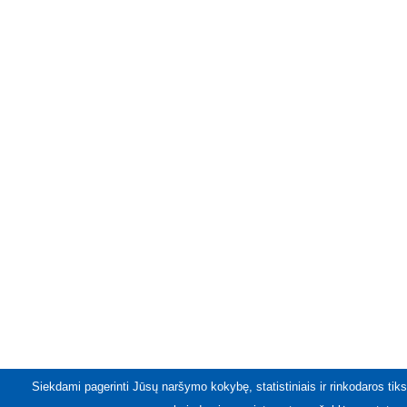
Siekdami pagerinti Jūsų naršymo kokybę, statistiniais ir rinkodaros tiks