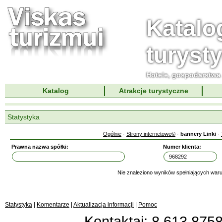
Katalo
turyst
Hotele, gospodarstwa 
Katalog
Atrakcje turystyczne
Statystyka
Ogólnie
·
Strony internetowe©
·
bannery Linki
·
Prawna nazwa spółki:
Numer klienta:
Nie znaleziono wyników spełniających waru
Statystyka
|
Komentarze
|
Aktualizacja informacji
|
Pomoc
Kontaktai: 8 613 87583