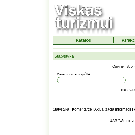
Katalog
Atrakc
Statystyka
Ogólnie
·
Stron
Prawna nazwa spółki:
Nie znale
Statystyka
|
Komentarze
|
Aktualizacja informacji
|
UAB "We deliver