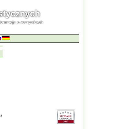
ystycznych
formacja o rozrywkach
gą