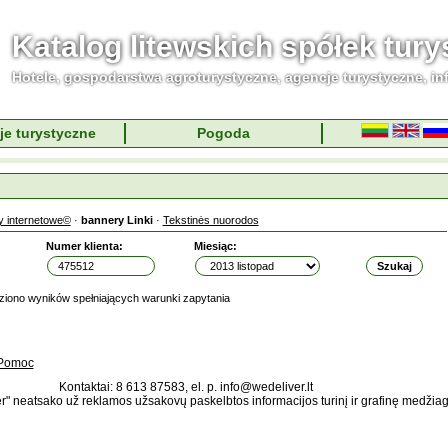
Katalog litewskich spółek tur
Hotele, gospodarstwa agroturystyczne, agencje turystyczne, in
je turystyczne
Pogoda
y internetowe©
·
bannery Linki
·
Tekstinės nuorodos
Numer klienta:
Miesiąc:
ziono wyników spełniających warunki zapytania
Pomoc
Kontaktai: 8 613 87583, el. p. info@wedeliver.lt
" neatsako už reklamos užsakovų paskelbtos informacijos turinį ir grafinę medžia