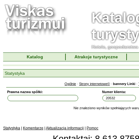
Katalo
turyst
Hotele, gospodarstwa 
Katalog
Atrakcje turystyczne
Statystyka
Ogólnie
·
Strony internetowe©
·
bannery Linki
·
Prawna nazwa spółki:
Numer klienta:
Nie znaleziono wyników spełniających waru
Statystyka
|
Komentarze
|
Aktualizacja informacji
|
Pomoc
Kontaktai: 8 613 87583