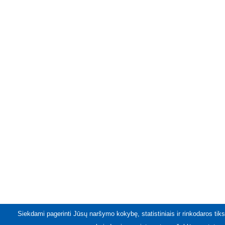
Siekdami pagerinti Jūsų naršymo kokybę, statistiniais ir rinkodaros tiks