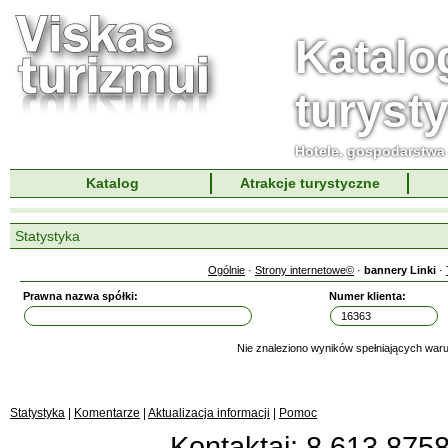
Katalo
turyst
Hotele, gospodarstwa 
Katalog
Atrakcje turystyczne
Statystyka
Ogólnie
·
Strony internetowe©
·
bannery Linki
·
Prawna nazwa spółki:
Numer klienta:
Nie znaleziono wyników spełniających waru
Statystyka
|
Komentarze
|
Aktualizacja informacji
|
Pomoc
Kontaktai: 8 613 87583