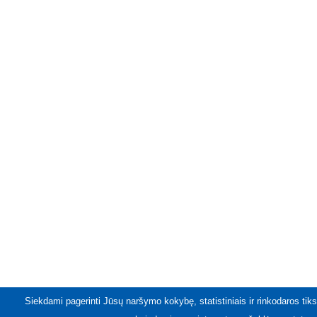
Siekdami pagerinti Jūsų naršymo kokybę, statistiniais ir rinkodaros tiks