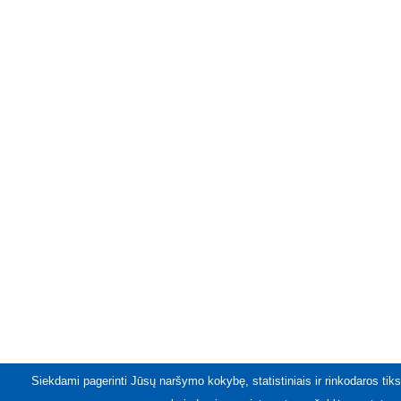
Siekdami pagerinti Jūsų naršymo kokybę, statistiniais ir rinkodaros tiks