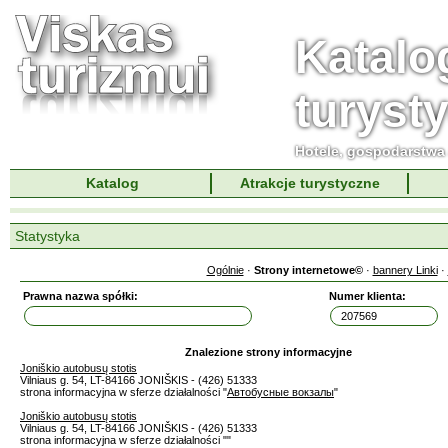
Katalo
turyst
Hotele, gospodarstwa 
Katalog
Atrakcje turystyczne
Statystyka
Ogólnie
·
Strony internetowe©
·
bannery Linki
·
Prawna nazwa spółki:
Numer klienta:
Znalezione strony informacyjne
Joniškio autobusų stotis
Vilniaus g. 54, LT-84166 JONIŠKIS - (426) 51333
strona informacyjna w sferze działalności "
Автобусные вокзалы
"
Joniškio autobusų stotis
Vilniaus g. 54, LT-84166 JONIŠKIS - (426) 51333
strona informacyjna w sferze działalności "
"