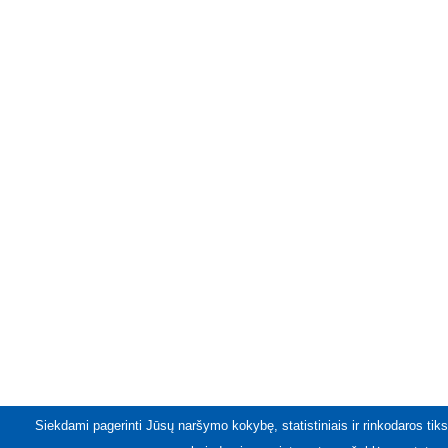
Siekdami pagerinti Jūsų naršymo kokybę, statistiniais ir rinkodaros tiks