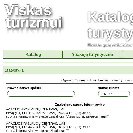
Katalo
turyst
Hotele, gospodarstwa 
Katalog
Atrakcje turystyczne
Statystyka
Ogólnie
·
Strony internetowe©
·
bannery Linki
·
Prawna nazwa spółki:
Numer klienta:
Znalezione strony informacyjne
AVIACIJOS PASLAUGŲ CENTRAS, UAB
Pievų g. 1, LT-54459 KARMĖLAVA, KAUNO R. - (37) 399091
strona informacyjna w sferze działalności "
Аэропорты, авиакомпании
"
AVIACIJOS PASLAUGŲ CENTRAS, UAB
Pievų g. 1, LT-54459 KARMĖLAVA, KAUNO R. - (37) 399091
strona informacyjna w sferze działalności "
"