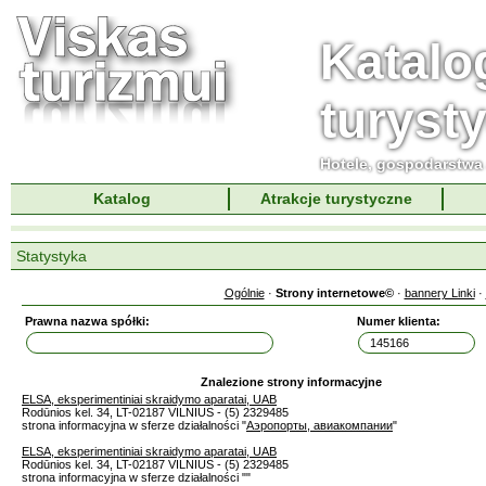
Katalo
turyst
Hotele, gospodarstwa 
Katalog
Atrakcje turystyczne
Statystyka
Ogólnie
·
Strony internetowe©
·
bannery Linki
·
Prawna nazwa spółki:
Numer klienta:
Znalezione strony informacyjne
ELSA, eksperimentiniai skraidymo aparatai, UAB
Rodūnios kel. 34, LT-02187 VILNIUS - (5) 2329485
strona informacyjna w sferze działalności "
Аэропорты, авиакомпании
"
ELSA, eksperimentiniai skraidymo aparatai, UAB
Rodūnios kel. 34, LT-02187 VILNIUS - (5) 2329485
strona informacyjna w sferze działalności "
"