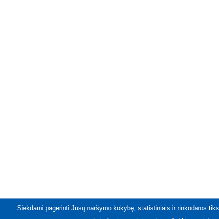
Siekdami pagerinti Jūsų naršymo kokybę, statistiniais ir rinkodaros tiks