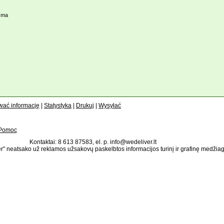
 ma
wać informację
|
Statystyka
|
Drukuj
|
Wysyłać
Pomoc
Kontaktai: 8 613 87583, el. p. info@wedeliver.lt
" neatsako už reklamos užsakovų paskelbtos informacijos turinį ir grafinę medžia