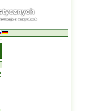
ystycznych
formacja o rozrywkach