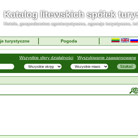
Katalog litewskich spółek tur
Hotele, gospodarstwa agroturystyczne, agencje turystyczne, in
je turystyczne
Pogoda
Wszystkie sfery działalności
Wyszukiwanie zaawansowane