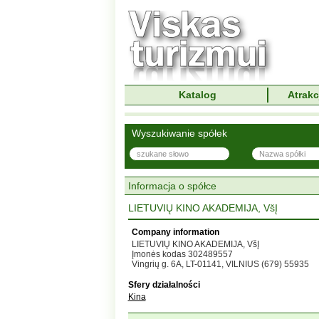
Katalog
Atrakc
Wyszukiwanie spółek
Informacja o spółce
LIETUVIŲ KINO AKADEMIJA, VšĮ
Company information
LIETUVIŲ KINO AKADEMIJA, VšĮ
Įmonės kodas 302489557
Vingrių g. 6A, LT-01141, VILNIUS (679) 55935
Sfery działalności
Kina