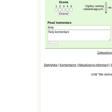
Ocena
Ogólny ranking
1
2
3
4
5
nie
odwiedzających:
Pisać komentarz
Zaktualizo
Statystyka
|
Komentarze
|
Aktualizacja informacji
|
UAB "We deliver