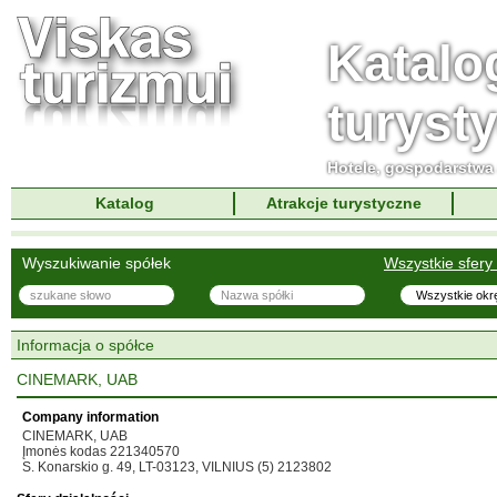
Katalo
turyst
Hotele, gospodarstwa 
Katalog
Atrakcje turystyczne
Wyszukiwanie spółek
Wszystkie sfery 
Informacja o spółce
CINEMARK, UAB
Company information
CINEMARK, UAB
Įmonės kodas 221340570
S. Konarskio g. 49, LT-03123, VILNIUS (5) 2123802