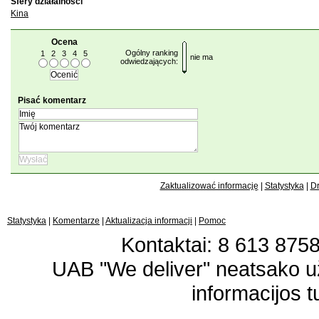
Sfery działalności
Kina
Ocena
Ogólny ranking
1
2
3
4
5
nie ma
odwiedzających:
Pisać komentarz
Zaktualizować informację
|
Statystyka
|
Dr
Statystyka
|
Komentarze
|
Aktualizacja informacji
|
Pomoc
Kontaktai: 8 613 87583
UAB "We deliver" neatsako 
informacijos t