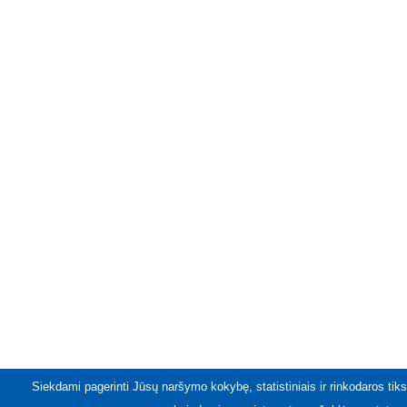
Siekdami pagerinti Jūsų naršymo kokybę, statistiniais ir rinkodaros tiks