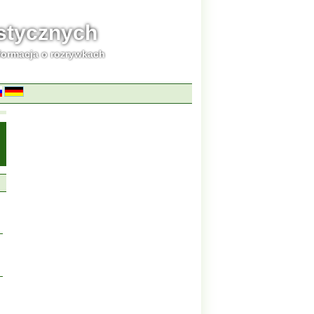
ystycznych
formacja o rozrywkach