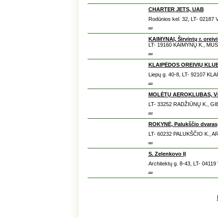
CHARTER JETS, UAB
Rodūnios kel. 32, LT- 02187 
...
KAIMYNAI, Širvintų r. oreiv
LT- 19160 KAIMYNŲ K., MUS
...
KLAIPĖDOS OREIVIŲ KLUB
Liepų g. 40-8, LT- 92107 KLA
...
MOLĖTŲ AEROKLUBAS, Vš
LT- 33252 RADŽIŪNŲ K., GI
...
ROKYNĖ, Palukščio dvara
LT- 60232 PALUKŠČIO K., A
...
S. Zelenkovo IĮ
Architektų g. 8-43, LT- 0411
...