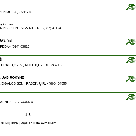
VILNIUS - (5) 2644745
ių klubas
NINKŲ SEN., ŠIRVINTŲ R. - (382) 41124
AS, VšĮ
IPĖDA - (614) 83810
Į
EDRAIČIŲ SEN., MOLĖTŲ R. - (612) 40921
s, UAB ROKYNĖ
RIOGALOS SEN., RASEINIŲ R. - (698) 04555
9 VILNIUS - (5) 2446634
1-8
Drukuj listę
|
Wysłać listę e-mailem