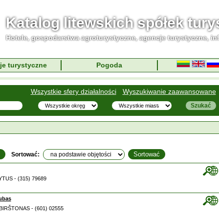
Katalog litewskich spółek tur
Hotele, gospodarstwa agroturystyczne, agencje turystyczne, in
je turystyczne
Pogoda
Wszystkie sfery działalności
Wyszukiwanie zaawansowane
Sortować:
LYTUS - (315) 79689
lubas
3 BIRŠTONAS - (601) 02555