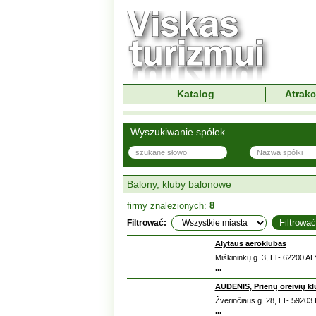
Katalog
Atrakc
Wyszukiwanie spółek
Balony, kluby balonowe
firmy znalezionych:
8
Filtrować:
Alytaus aeroklubas
Miškininkų g. 3, LT- 62200 A
...
AUDENIS, Prienų oreivių k
Žvėrinčiaus g. 28, LT- 5920
...