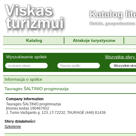
Katalog li
Hotele, gospodarstwa 
Katalog
Atrakcje turystyczne
Wyszukiwanie spółek
Wszystkie sfery 
Informacja o spółce
Tauragės ŠALTINIO progimnazija
Company information
Tauragės ŠALTINIO progimnazija
Įmonės kodas 190467652
J. Tumo-Vaižganto g. 123, LT-72232, TAURAGĖ (446) 61439
Sfery działalności
Szkolenie