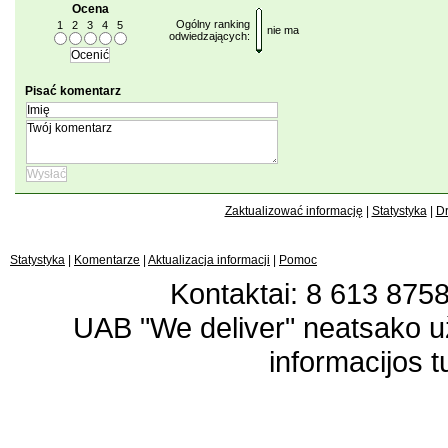
Ocena
Ogólny ranking
1
2
3
4
5
nie ma
odwiedzających:
Pisać komentarz
Zaktualizować informację
|
Statystyka
|
Dr
Statystyka
|
Komentarze
|
Aktualizacja informacji
|
Pomoc
Kontaktai: 8 613 87583
UAB "We deliver" neatsako 
informacijos t