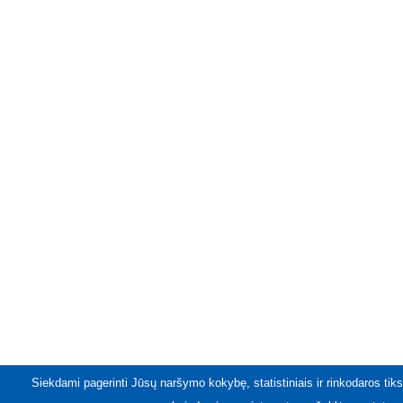
Siekdami pagerinti Jūsų naršymo kokybę, statistiniais ir rinkodaros tiks