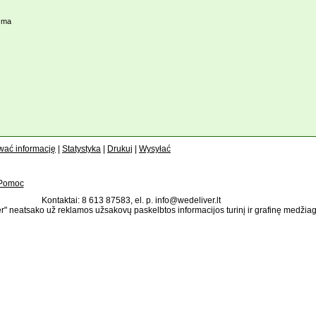
 ma
wać informację
|
Statystyka
|
Drukuj
|
Wysyłać
Pomoc
Kontaktai: 8 613 87583, el. p. info@wedeliver.lt
" neatsako už reklamos užsakovų paskelbtos informacijos turinį ir grafinę medžia