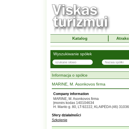
Katalog
Atrakc
Wyszukiwanie spółek
Informacja o spółce
MARINE, M. Asonkovos firma
Company information
MARINE, M. Asonkovos firma
Įmonės kodas 140104634
H. Manto g. 80, LT-92222, KLAIPĖDA (46) 3103
Sfery działalności
Szkolenie