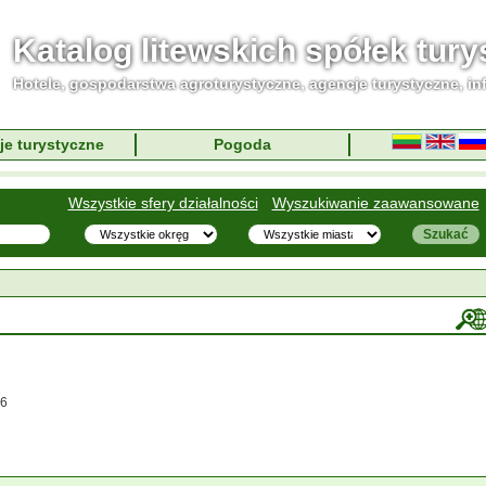
Katalog litewskich spółek tur
Hotele, gospodarstwa agroturystyczne, agencje turystyczne, in
je turystyczne
Pogoda
Wszystkie sfery działalności
Wyszukiwanie zaawansowane
66