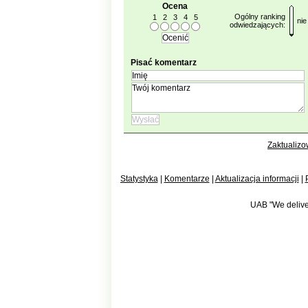
Ocena
Ogólny ranking
1
2
3
4
5
nie
odwiedzających:
Pisać komentarz
Zaktualizo
Statystyka
|
Komentarze
|
Aktualizacja informacji
|
UAB "We deliver