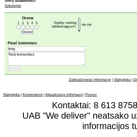
Sfery działalności
Szkolenie
Ocena
Ogólny ranking
1
2
3
4
5
nie ma
odwiedzających:
Pisać komentarz
Zaktualizować informację
|
Statystyka
|
Dr
Statystyka
|
Komentarze
|
Aktualizacja informacji
|
Pomoc
Kontaktai: 8 613 87583
UAB "We deliver" neatsako 
informacijos t