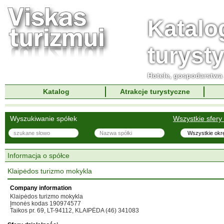
Katalo
turyst
Hotele, gospodarstwa 
Katalog
Atrakcje turystyczne
Wyszukiwanie spółek
Wszystkie sfery 
Informacja o spółce
Klaipėdos turizmo mokykla
Company information
Klaipėdos turizmo mokykla
Įmonės kodas 190974577
Taikos pr. 69, LT-94112, KLAIPĖDA (46) 341083