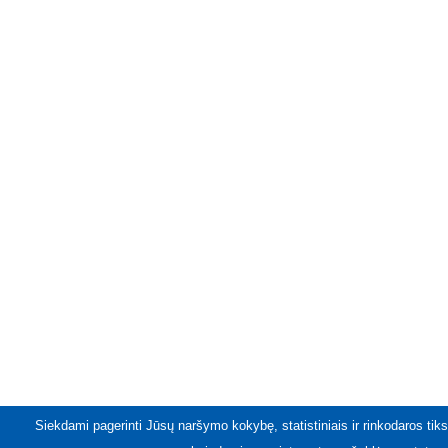
Siekdami pagerinti Jūsų naršymo kokybę, statistiniais ir rinkodaros tiks