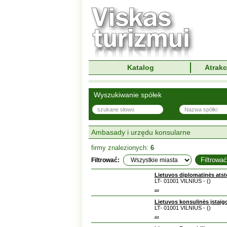
Katalog
Atrakc
Wyszukiwanie spółek
Ambasady i urzędu konsularne
firmy znalezionych:
6
Filtrować:
Lietuvos diplomatinės ats
LT- 01001 VILNIUS - ()
...
Lietuvos konsulinės įstaig
LT- 01001 VILNIUS - ()
...