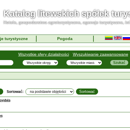
Katalog litewskich spółek tur
Hotele, gospodarstwa agroturystyczne, agencje turystyczne, in
je turystyczne
Pogoda
Wszystkie sfery działalności
Wyszukiwanie zaawansowane
Sortować:
tovybės
os