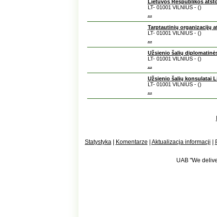
Lietuvos Respublikos atsto
LT- 01001 VILNIUS - ()
...
Tarptautinių organizacijų 
LT- 01001 VILNIUS - ()
...
Užsienio šalių diplomatinė
LT- 01001 VILNIUS - ()
...
Užsienio šalių konsulatai L
LT- 01001 VILNIUS - ()
...
Statystyka
|
Komentarze
|
Aktualizacja informacji
|
UAB "We deliver