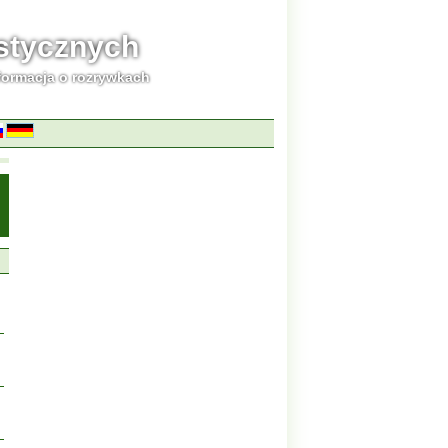
ystycznych
formacja o rozrywkach