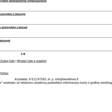
vybės tarptautinėse organizacijose
atstovybės Lietuvoje
s atstovybės Lietuvai
ietuvoje
1-6
Drukuj listę
|
Wysłać listę e-mailem
Pomoc
Kontaktai: 8 613 87583, el. p. info@wedeliver.lt
" neatsako už reklamos užsakovų paskelbtos informacijos turinį ir grafinę medžia