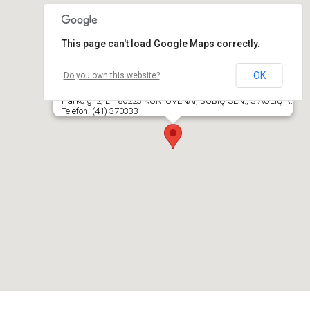
This page can't load Google Maps correctly.
OK
Do you own this website?
Kurtuvėnų regioninio parko direkcija
Parko g. 2, LT- 80223 KURTUVĖNAI, BUBIŲ SEN., ŠIAULIŲ R.
Telefon: (41) 370333