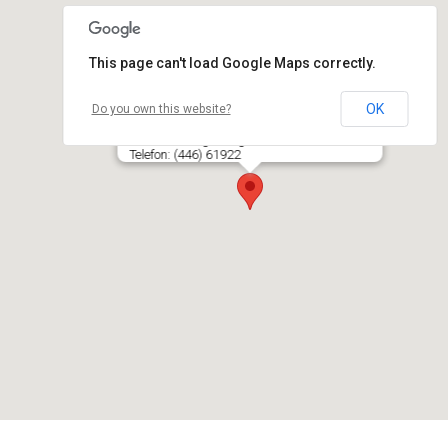
This page can't load Google Maps correctly.
OK
Do you own this website?
Tauragės VERSMĖS gimnazija
J. Tumo-Vaižganto g. 10, LT- 72262 TAURAGĖ
Telefon: (446) 61922