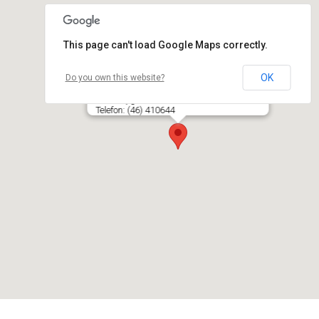
This page can't load Google Maps correctly.
OK
Do you own this website?
LITINTERP svečių namai, UAB KAMAVA
Puodžių g. 17, LT- 92127 KLAIPĖDA
Telefon: (46) 410644