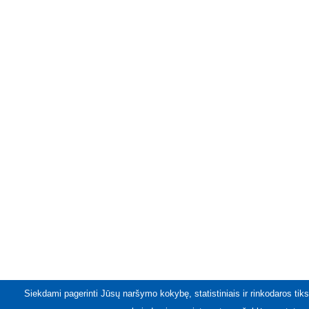
Siekdami pagerinti Jūsų naršymo kokybę, statistiniais ir rinkodaros tiks