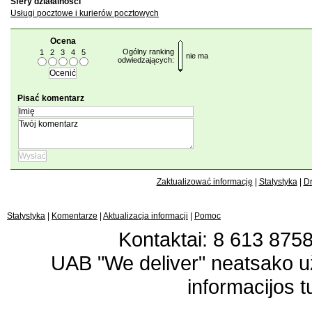
Sfery działalności
Usługi pocztowe i kurierów pocztowych
Ocena
Ogólny ranking
1
2
3
4
5
nie ma
odwiedzających:
Pisać komentarz
Zaktualizować informację
|
Statystyka
|
Dr
Statystyka
|
Komentarze
|
Aktualizacja informacji
|
Pomoc
Kontaktai: 8 613 87583
UAB "We deliver" neatsako 
informacijos t