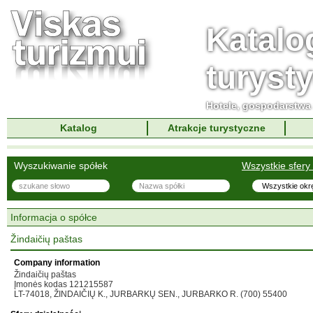
Katalo
turyst
Hotele, gospodarstwa 
Katalog
Atrakcje turystyczne
Wyszukiwanie spółek
Wszystkie sfery 
Informacja o spółce
Žindaičių paštas
Company information
Žindaičių paštas
Įmonės kodas 121215587
LT-74018, ŽINDAIČIŲ K., JURBARKŲ SEN., JURBARKO R. (700) 55400