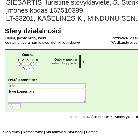
SIESARTIS, turistinė stovyklavietė, S. Stonk
Įmonės kodas 167510399
LT-33201, KAŠELINĖS K., MINDŪNŲ SEN.,
Sfery działalności
Kajaki, jachty, kutry, łódki
Rozrywka w zak
Kempingi, pola namiotowe, domki letniskowe
Wędkarstwo, sp
Ocena
Ogólny ranking
1
2
3
4
5
5
odwiedzających:
Pisać komentarz
Zaktualizować informację
|
Statystyka
|
Dr
Statystyka
|
Komentarze
|
Aktualizacja informacji
|
Pomoc