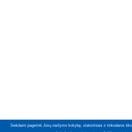
Siekdami pagerinti Jūsų naršymo kokybę, statistiniais ir rinkodaros tiks