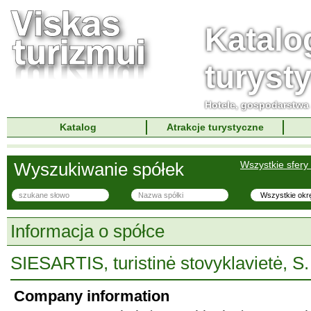
Katalo
turyst
Hotele, gospodarstwa 
Katalog
Atrakcje turystyczne
Wyszukiwanie spółek
Wszystkie sfery 
Informacja o spółce
SIESARTIS, turistinė stovyklavietė, S.
Company information