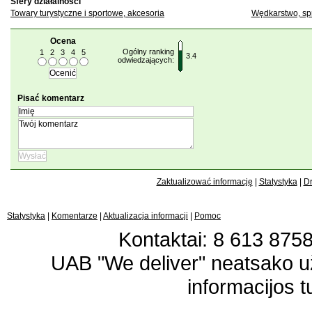
Sfery działalności
Towary turystyczne i sportowe, akcesoria
Wędkarstwo, sp
Ocena
Ogólny ranking
1
2
3
4
5
3.4
odwiedzających:
Pisać komentarz
Zaktualizować informację
|
Statystyka
|
Dr
Statystyka
|
Komentarze
|
Aktualizacja informacji
|
Pomoc
Kontaktai: 8 613 87583
UAB "We deliver" neatsako 
informacijos t