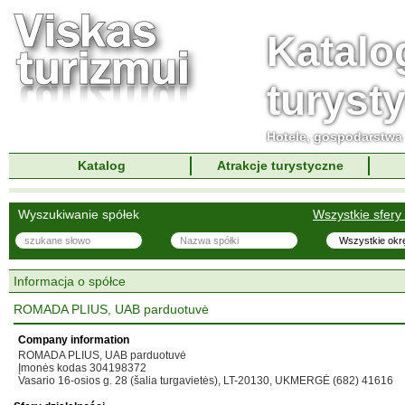
Katalo
turyst
Hotele, gospodarstwa 
Katalog
Atrakcje turystyczne
Wyszukiwanie spółek
Wszystkie sfery 
Informacja o spółce
ROMADA PLIUS, UAB parduotuvė
Company information
ROMADA PLIUS, UAB parduotuvė
Įmonės kodas 304198372
Vasario 16-osios g. 28 (šalia turgavietės), LT-20130, UKMERGĖ (682) 41616