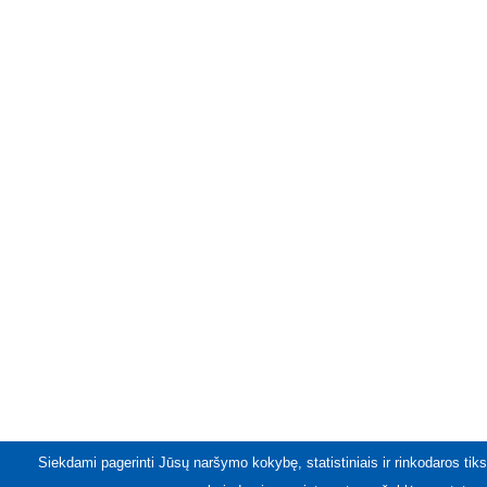
Siekdami pagerinti Jūsų naršymo kokybę, statistiniais ir rinkodaros tiks