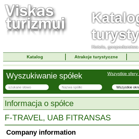
Katalo
turyst
Hotele, gospodarstwa 
Katalog
Atrakcje turystyczne
Wyszukiwanie spółek
Wszystkie sfery 
Informacja o spółce
F-TRAVEL, UAB FITRANSAS
Company information