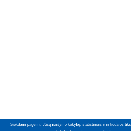
Siekdami pagerinti Jūsų naršymo kokybę, statistiniais ir rinkodaros tiks