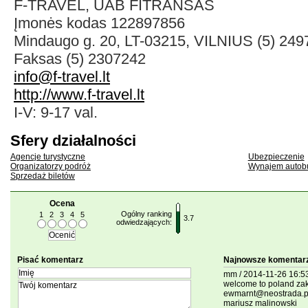
F-TRAVEL, UAB FITRANSAS
Įmonės kodas 122897856
Mindaugo g. 20, LT-03215, VILNIUS (5) 24
Faksas (5) 2307242
info@f-travel.lt
http://www.f-travel.lt
I-V: 9-17 val.
Sfery działalności
Agencje turystyczne
Ubezpieczenie
Organizatorzy podróż
Wynajem autob
Sprzedaż biletów
Ocena
Ogólny ranking
1
2
3
4
5
3.7
odwiedzających:
Pisać komentarz
Najnowsze komentar
mm / 2014-11-26 16:53
welcome to poland za
ewmarnt@neostrada.p
mariusz malinowski