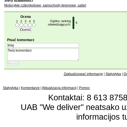
Sfery działalności
Motocykle czterokołowe, samochody terenowe, safari
Ocena
Ogólny ranking
1
2
3
4
5
5
odwiedzających:
Pisać komentarz
Zaktualizować informację
|
Statystyka
|
Dr
Statystyka
|
Komentarze
|
Aktualizacja informacji
|
Pomoc
Kontaktai: 8 613 87583
UAB "We deliver" neatsako 
informacijos t