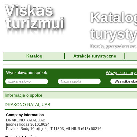
Katalo
turyst
Hotele, gospodarstwa 
Katalog
Atrakcje turystyczne
Wyszukiwanie spółek
Wszystkie sfery 
Informacja o spółce
DRAKONO RATAI, UAB
Company information
DRAKONO RATAI, UAB
Įmonės kodas 301619624
Pavilnio Sodų 10-oji g. 4, LT-11303, VILNIUS (613) 60216