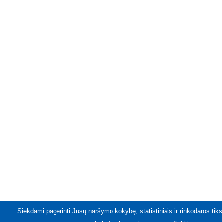
Siekdami pagerinti Jūsų naršymo kokybę, statistiniais ir rinkodaros tiks