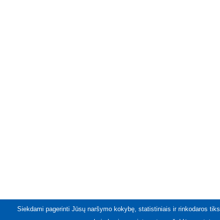
Siekdami pagerinti Jūsų naršymo kokybę, statistiniais ir rinkodaros tiks