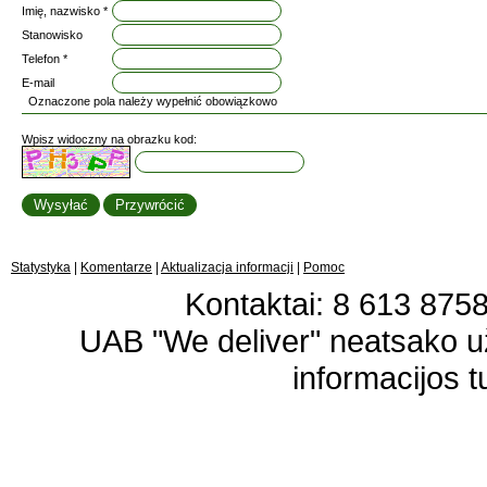
Imię, nazwisko *
Stanowisko
Telefon *
E-mail
Oznaczone pola należy wypełnić obowiązkowo
Wpisz widoczny na obrazku kod:
Statystyka
|
Komentarze
|
Aktualizacja informacji
|
Pomoc
Kontaktai: 8 613 87583
UAB "We deliver" neatsako 
informacijos t