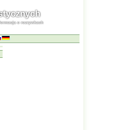
ystycznych
formacja o rozrywkach