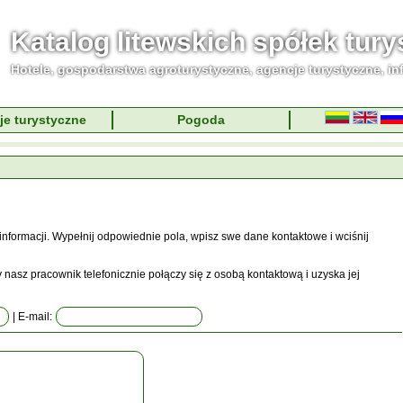
Katalog litewskich spółek tur
Hotele, gospodarstwa agroturystyczne, agencje turystyczne, in
je turystyczne
Pogoda
informacji. Wypełnij odpowiednie pola, wpisz swe dane kontaktowe i wciśnij
nasz pracownik telefonicznie połączy się z osobą kontaktową i uzyska jej
| E-mail: