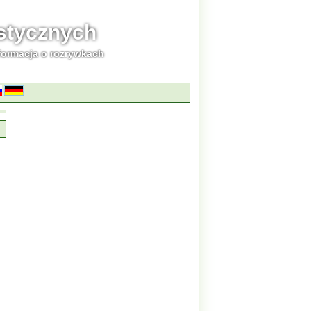
ystycznych
formacja o rozrywkach