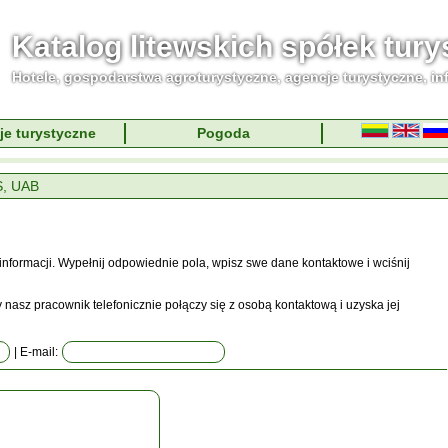
Katalog litewskich spółek tur
Hotele, gospodarstwa agroturystyczne, agencje turystyczne, in
je turystyczne
Pogoda
, UAB
informacji. Wypełnij odpowiednie pola, wpisz swe dane kontaktowe i wciśnij
nasz pracownik telefonicznie połączy się z osobą kontaktową i uzyska jej
| E-mail: