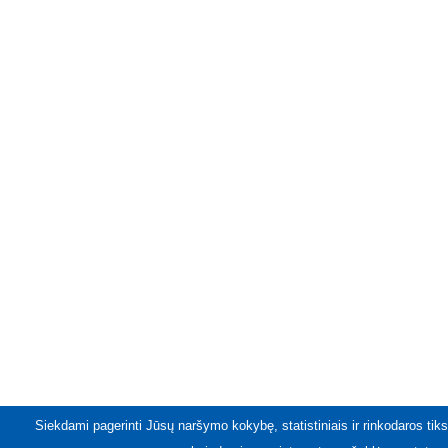
Siekdami pagerinti Jūsų naršymo kokybę, statistiniais ir rinkodaros tiks