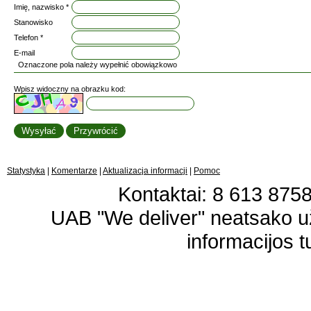
Imię, nazwisko *
Stanowisko
Telefon *
E-mail
Oznaczone pola należy wypełnić obowiązkowo
Wpisz widoczny na obrazku kod:
Statystyka
|
Komentarze
|
Aktualizacja informacji
|
Pomoc
Kontaktai: 8 613 87583
UAB "We deliver" neatsako 
informacijos t