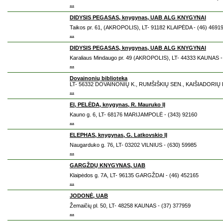
...
DIDYSIS PEGASAS, knygynas, UAB ALG KNYGYNAI
Taikos pr. 61, (AKROPOLIS), LT- 91182 KLAIPĖDA - (46) 4691
...
DIDYSIS PEGASAS, knygynas, UAB ALG KNYGYNAI
Karaliaus Mindaugo pr. 49 (AKROPOLIS), LT- 44333 KAUNAS -
...
Dovainonių biblioteka
LT- 56332 DOVAINONIŲ K., RUMŠIŠKIŲ SEN., KAIŠIADORIŲ R.
...
EI, PELĖDA, knygynas, R. Mauruko IĮ
Kauno g. 6, LT- 68176 MARIJAMPOLĖ - (343) 92160
...
ELEPHAS, knygynas, G. Latkovskio IĮ
Naugarduko g. 76, LT- 03202 VILNIUS - (630) 59985
...
GARGŽDŲ KNYGYNAS, UAB
Klaipėdos g. 7A, LT- 96135 GARGŽDAI - (46) 452165
...
JODONĖ, UAB
Žemaičių pl. 50, LT- 48258 KAUNAS - (37) 377959
...