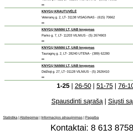
...
KNYGŲ KRAUTUVĖLĖ
Veteranų g. 2, LT- 31138 VISAGINAS - (615) 70662
...
KNYGŲ NAMAI LT, UAB knygynas
Parko g. 7, LT- 11203 VILNIUS - (5) 2674903
...
KNYGŲ NAMAI LT, UAB knygynas
Tauragnų g. 2, LT- 28240 UTENA - (389) 62280
...
KNYGŲ NAMAI LT, UAB knygynas
Didžioji g. 27, LT- 01128 VILNIUS - (5) 2626410
...
1-25
|
26-50
|
51-75
|
76-1
Spausdinti sąrašą
|
Siųsti są
Statistika
|
Atsiliepimai
|
Informacijos atnaujinimas
|
Pagalba
Kontaktai: 8 613 87583