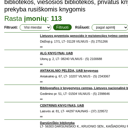
bibliotekos, viešosios bibliotekos, privatus 
prekyba rusiškomis knygomis
Rasta
įmonių
:
113
Filtruoti:
Rūšiuoti:
Lietuvos gyventojų genocido ir rezistencijos tyrimo centr
Didžioji g. 17/1, LT- 01128 VILNIUS - (5) 2751266
...
ALG KNYGYNAI, UAB
Ulonų g. 2, LT- 08240 VILNIUS - (5) 2100688
...
ANTAKALNIO PELĖDA, UAB knygynas
Antakalnio g. 67, LT- 10207 VILNIUS - (5) 2343067
...
Bibliografjos ir knygotyros centras, Lietuvos nacionalinė b
Gedimino pr. 51, LT- 01504 VILNIUS - (5) 2398646
...
CENTRINIS KNYGYNAS, UAB
Laisvės al. 81, LT- 44297 KAUNAS - (37) 229572
...
Darsiūniškio biblioteka
LT- 56303 DARSŪNIŠKIO K., KRUONIO SEN., KAIŠIADORIŲ R.