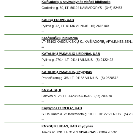
Kaišiadorių r. savivaldybės viešoji biblioteka
Gedimino g. 69, LT- 56124 KAIŠIADORYS - (346) 52467
...
KALBŲ ERDVĖ, UAB
Pylimo g. 42, LT- 01136 VILNIUS - (5) 2615100
...
Kasčiukiškių biblioteka
LT- 56103 KASČIUKIŠKIŲ K., KAIŠIADORIŲ APYLINKĖS SEN., 
...
KATALIKŲ PASAULIO LEIDINIAI, UAB
Pylimo g. 27/14, LT- 01141 VILNIUS - (5) 2122422
...
KATALIKŲ PASAULIS, knygynas
Pranciškonų g. 3/6, LT- 01133 VILNIUS - (5) 2620572
...
KNYGETA, IĮ
Laisvės al. 28, LT- 44238 KAUNAS - (37) 200270
...
Knygynas EUREKA!, UAB
S. Daukanto a. 2/Universiteto g. 10, LT- 01122 VILNIUS - (5) 2
...
KNYGŲ KLUBAS, UAB knygynas
Taikos pr. 72B, LT- 31209 VISAGINAS - (386) 70532