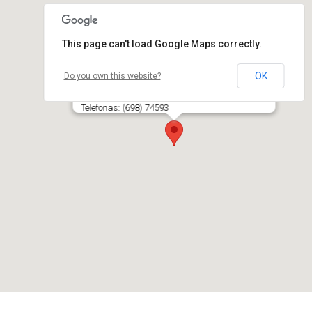
This page can't load Google Maps correctly.
OK
Do you own this website?
LANKUPIAI, žirginio sporto klubas
LT- 99374 LANKUPIŲ K., SAUGŲ SEN., ŠILUTĖS R.
Telefonas: (698) 74593