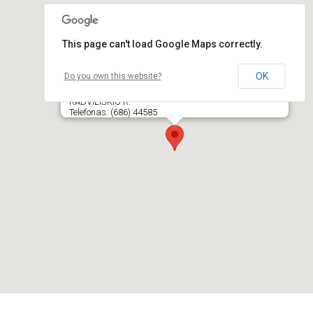
This page can't load Google Maps correctly.
OK
Do you own this website?
Gražionių kultūros namai
LT- 82481 GRAŽIONIŲ K., AUKŠTELKŲ APYLINKĖS SEN.,
RADVILIŠKIO R.
Telefonas: (686) 44585