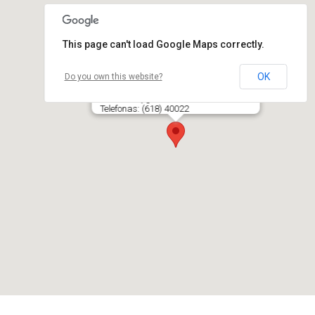
This page can't load Google Maps correctly.
OK
Do you own this website?
EKSTREMALUS SPORTAS, VŠĮ
Justiniškių g. 28A-32, LT- 05242 VILNIUS
Telefonas: (618) 40022