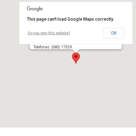
This page can't load Google Maps correctly.
OK
Do you own this website?
VILIOŠIAI, sodyba-kavinė
LT- 85383 VILIOŠIŲ K., AKMENĖS SEN., AKMENĖS R.
Telefonas: (683) 17339